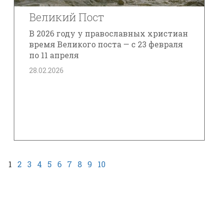
Великий Пост
В 2026 году у православных христиан
время Великого поста — с 23 февраля
по 11 апреля
28.02.2026
1
2
3
4
5
6
7
8
9
10