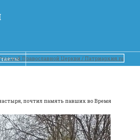
Й
нтакты
онастыря, почтил память павших во Время