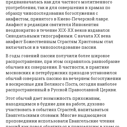
предназначалась как для частного молитвенного
употребления, так и для совершения в храмах по
образцу чинопоследования богослужения с
акафистом, принятого в Киево-Печерской лавре.
Акафист в редакции святителя Иннокентия
неоднократно в течение XIX-XX веков издавался
Синодальными типографиями. С начала XX века
акафист Божественным Страстям Христовым стал
включаться и в чинопоследование пассии.
В годы гонений пассии получили более широкое
распространение, при этом сохранялось разнообразие
обычаев их совершения. В частности, в практике
московских и петербуржских приходов установился
обычай совершать пассию на вечернем богослужении
в воскресные дни Великого Поста, сегодня наиболее
распространенный в Русской Православной Церкви.
Этот обычай дает возможность прихожанам,
находящимся в будние дни на работе, духовно
участвовать в событиях Страстей, напитываться
Евангельскими словами. Многие выдающиеся
проповедники использовали Евангельские чтения
пассий как повод обратиться к пришедшим в храм со