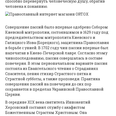
способно перевернуть человеческую душу, обратив
человека к покаянию.
Совершение пассий было впервые одобрено Собором
Киевской митрополии, состоявшимся в 1629 году под
председательством митрополита Киевского и
Галицкого Иова (Борецкого), защитника Православия
в борьбе с унией. В 1702 году чин пассии впервые был
напечатан в Киево-Печерской лавре. Согласно этому
чинопоследованию, пассия совершалась в составе
повечерия. В этом первоначальном варианте пассия
состояла из Евангельского чтения о Страданиях
Спасителя, пения стихир Страстного пятка и
Страстной субботы, а также проповеди. Практика
совершения пассий на повечерии до сих пор
сохраняется в пределах Украинской Православной
Церкви.
В середине XIX века святитель Иннокентий
Херсонский составил службу с акафистом
Божественным Страстям Христовым. Она