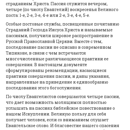
страданиям Христа. Пассия служится вечером,
четыре (по числу Евангелий) воскресенья Великого
поста: 1-е, 2-е, 3-е, 4-е или 2-е, 3-е, 4-е, 5-е.
Особые постовые службы, посвященные почитанию
Страданий Господа Иисуса Христа и называемые
пассиями, получили широкое распространение в
Русской Православной Церкви. Вместе с тем,
последование пассии не описано в современном
Типиконе, в связи с чем встречаются
многочисленные различающиеся практики ее
совершения. В настоящем документе
сформулированы рекомендации, касающиеся
практики совершения пассии, и даны указания,
направленные на приведение к единообразию
последования этого богослужения.
По числу Евангелистов совершаются четыре пассии,
что дает возможность молящимся полностью
услышать на пассиях библейское повествование о
нашем Искуплении. Великую пользу для себя
получает человек, если со вниманием слушает
Евангельское слово. И благовестие нашего спасения