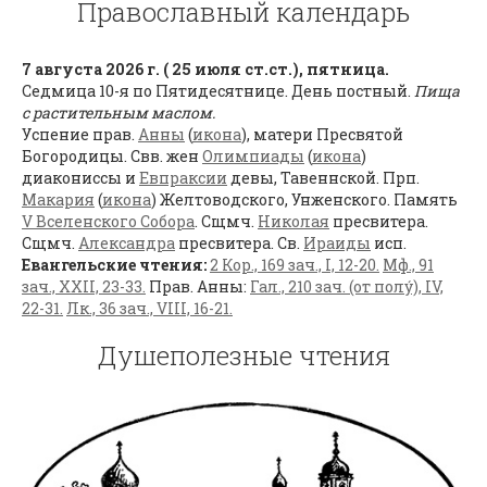
Православный календарь
7 августа 2026 г. ( 25 июля ст.ст.), пятница.
Седмица 10-я по Пятидесятнице. День постный.
Пища
с растительным маслом.
Успение прав.
Анны
(
икона
), матери Пресвятой
Богородицы. Свв. жен
Олимпиады
(
икона
)
диакониссы и
Евпраксии
девы, Тавеннской. Прп.
Макария
(
икона
) Желтоводского, Унженского. Память
V Вселенского Собора
. Сщмч.
Николая
пресвитера.
Сщмч.
Александра
пресвитера. Св.
Ираиды
исп.
Евангельские чтения:
2 Кор., 169 зач., I, 12-20.
Мф., 91
зач., XXII, 23-33.
Прав. Анны:
Гал., 210 зач. (от полу́), IV,
22-31.
Лк., 36 зач., VIII, 16-21.
Душеполезные чтения