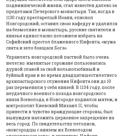
подвижнической жизни, стал известен далеко за
пределами Печерского монастыря. Так, когда в
1130 году престарелый Иоанн, епископ
Новгородский, оставил свою кафедру и удалился
на безмолвие в монастырь, русские святители и
князья единогласно положили избрать на
Софийский престол блаженного Нифонта, «мужа
свята и зело боящася Бога».
Управлять новгородской паствой было очень
нелегко: именитые горожане пользовались
дурной славой за свой вольнолюбивый и
буйный нрав и во время двадцатишестилетнего
архипастырского служения Нифонта они до 10
раз переменяли у себя князей. В 1134 году, после
неудачного военного похода новгородского
князя Всеволода, в Новгороде поднялся мятеж, и
митрополит Киевский Михаил II, чтобы
привести в чувство враждующие стороны, был
вынужден наложить церковное запрещение на
весь город. По свидетельству летописи,
«новгородцы с князем их Всеволодом
опечалишася зело», и святитель Нифонт