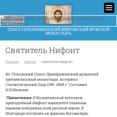
СПАСО-ПРЕОБРАЖЕНСКИЙ МИРОЖСКИЙ МУЖСКОЙ
МОНАСТЫРЬ
Святитель Нифонт
Главная
Святые
Святитель Нифонт
Из "Псковский Спасо-Преображенский мужеский
третьеклассный монастырь. историко-
Статистический Озор 1156 -1868 г." Составил
Н.Н.Василев.
"
Примечания
:
В Воскресенской летописи
преподобный Нифонт именуется славным
именем поборника всей русской земли. В
Новгороде построил он церковь Богоматери;