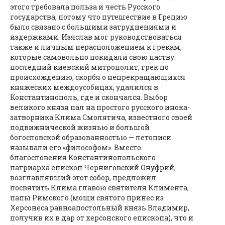
этого требовала польза и честь Русского
государства, потому что путешествие в Грецию
было связано с большими затруднениями и
издержками. Изяслав мог руководствоваться
также и личным нерасположением к грекам,
которые самовольно покидали свою паству:
последний киевский митрополит, грек по
происхождению, скорбя о непрекращающихся
княжеских междоусобицах, удалился в
Константинополь, где и скончался. Выбор
великого князя пал на простого русского инока-
затворника Клима Смолятича, известного своей
подвижнической жизнью и большой
богословской образованностью — летописи
называли его «философом». Вместо
благословения Константинопольского
патриарха епископ Черниговский Онуфрий,
возглавлявший этот собор, предложил
посвятить Клима главою святителя Климента,
папы Римского (мощи святого принес из
Херсонеса равноапостольный князь Владимир,
получив их в дар от херсонского епископа), что и