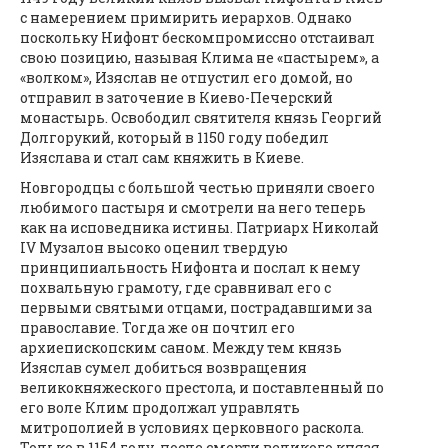
с намерением примирить иерархов. Однако
поскольку Нифонт бескомпромиссно отстаивал
свою позицию, называя Клима не «пастырем», а
«волком», Изяслав не отпустил его домой, но
отправил в заточение в Киево-Печерский
монастырь. Освободил святителя князь Георгий
Долгорукий, который в 1150 году победил
Изяслава и стал сам княжить в Киеве.
Новгородцы с большой честью приняли своего
любимого пастыря и смотрели на него теперь
как на исповедника истины. Патриарх Николай
IV Музалон высоко оценил твердую
принципиальность Нифонта и послал к нему
похвальную грамоту, где сравнивал его с
первыми святыми отцами, пострадавшими за
православие. Тогда же он почтил его
архиепископским саном. Между тем князь
Изяслав сумел добиться возвращения
великокняжеского престола, и поставленный по
его воле Клим продолжал управлять
митрополией в условиях церковного раскола.
Только в 1154 году, после смерти великого князя,