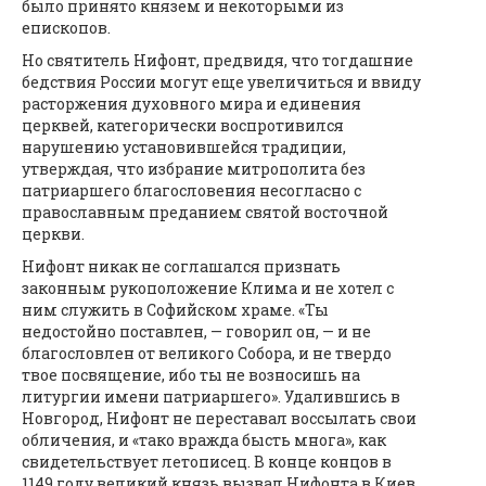
было принято князем и некоторыми из
епископов.
Но святитель Нифонт, предвидя, что тогдашние
бедствия России могут еще увеличиться и ввиду
расторжения духовного мира и единения
церквей, категорически воспротивился
нарушению установившейся традиции,
утверждая, что избрание митрополита без
патриаршего благословения несогласно с
православным преданием святой восточной
церкви.
Нифонт никак не соглашался признать
законным рукоположение Клима и не хотел с
ним служить в Софийском храме. «Ты
недостойно поставлен, — говорил он, — и не
благословлен от великого Собора, и не твердо
твое посвящение, ибо ты не возносишь на
литургии имени патриаршего». Удалившись в
Новгород, Нифонт не переставал воссылать свои
обличения, и «тако вражда бысть многа», как
свидетельствует летописец. В конце концов в
1149 году великий князь вызвал Нифонта в Киев