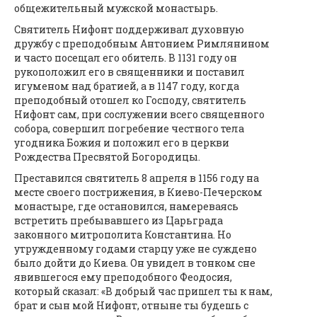
общежительный мужской монастырь.
Святитель Нифонт поддерживал духовную
дружбу с преподобным Антонием Римлянином
и часто посещал его обитель. В 1131 году он
рукоположил его в священники и поставил
игуменом над братией, а в 1147 году, когда
преподобный отошел ко Господу, святитель
Нифонт сам, при сослужении всего священного
собора, совершил погребение честного тела
угодника Божия и положил его в церкви
Рождества Пресвятой Богородицы.
Преставился святитель 8 апреля в 1156 году на
месте своего пострижения, в Киево-Печерском
монастыре, где остановился, намереваясь
встретить пребывавшего из Царьграда
законного митрополита Константина. Но
утружденному годами старцу уже не суждено
было дойти до Киева. Он увидел в тонком сне
явившегося ему преподобного Феодосия,
который сказал: «В добрый час пришел ты к нам,
брат и сын мой Нифонт, отныне ты будешь с