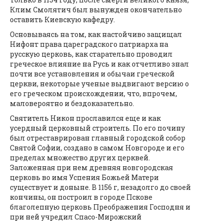
Клим Смолятич был вынужден окончательно
оставить Киевскую кафедру.
Основываясь на том, как настойчиво защищал
Нифонт права цареградского патриарха на
русскую церковь, как старательно проводил
греческое влияние на Русь и как отчетливо знал
почти все установления и обычаи греческой
церкви, некоторые ученые выдвигают версию о
его греческом происхождении, что, впрочем,
маловероятно и бездоказательно.
Святитель Никон прославился еще и как
усердный церковный строитель. По его почину
был отреставрирован главный городской собор
Святой Софии, создано в самом Новгороде и его
пределах множество других церквей.
Заложенная при нем древняя новгородская
церковь во имя Успения Божьей Матери
существует и доныне. В 1156 г, незадолго до своей
кончины, он построил в городе Пскове
благолепную церковь Преображения Господня и
при ней учредил Спасо-Мирожский