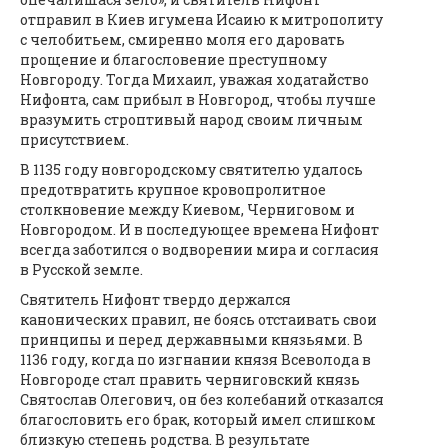
отправил в Киев игумена Исаию к митрополиту
с челобитьем, смиренно моля его даровать
прощение и благословение преступному
Новгороду. Тогда Михаил, уважая ходатайство
Нифонта, сам прибыл в Новгород, чтобы лучше
вразумить строптивый народ своим личным
присутствием.
В 1135 году новгородскому святителю удалось
предотвратить крупное кровопролитное
столкновение между Киевом, Черниговом и
Новгородом. И в последующее времена Нифонт
всегда заботился о водворении мира и согласия
в Русской земле.
Святитель Нифонт твердо держался
канонических правил, не боясь отстаивать свои
принципы и перед державными князьями. В
1136 году, когда по изгнании князя Всеволода в
Новгороде стал править черниговский князь
Святослав Олегович, он без колебаний отказался
благословить его брак, который имел слишком
близкую степень родства. В результате