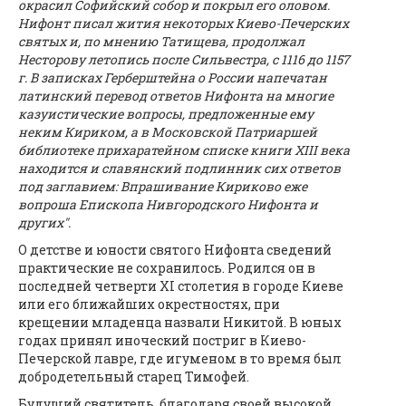
окрасил Софийский собор и покрыл его оловом.
Нифонт писал жития некоторых Киево-Печерских
святых и, по мнению Татищева, продолжал
Несторову летопись после Сильвестра, с 1116 до 1157
г. В записках Герберштейна о России напечатан
латинский перевод ответов Нифонта на многие
казуистические вопросы, предложенные ему
неким Кириком, а в Московской Патриаршей
библиотеке прихаратейном списке книги XIII века
находится и славянский подлинник сих ответов
под заглавием: Впрашивание Кириково еже
вопроша Епископа Нивгородского Нифонта и
других".
О детстве и юности святого Нифонта сведений
практические не сохранилось. Родился он в
последней четверти XI столетия в городе Киеве
или его ближайших окрестностях, при
крещении младенца назвали Никитой. В юных
годах принял иноческий постриг в Киево-
Печерской лавре, где игуменом в то время был
добродетельный старец Тимофей.
Будущий святитель, благодаря своей высокой