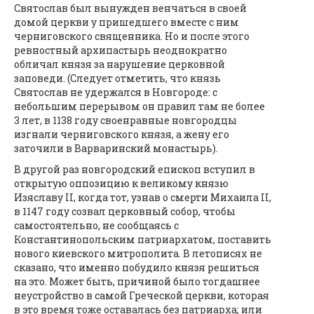
Святослав был вынужден венчаться в своей
домой церкви у пришедшего вместе с ним
черниговского священника. Но и после этого
ревностный архипастырь неоднократно
обличал князя за нарушение церковной
заповеди. (Следует отметить, что князь
Святослав не удержался в Новгороде: с
небольшим перерывом он правил там не более
3 лет, в 1138 году своенравные новгородцы
изгнали черниговского князя, а жену его
заточили в Варваринский монастырь).
В другой раз новгородский епископ вступил в
открытую оппозицию к великому князю
Изяславу II, когда тот, узнав о смерти Михаила II,
в 1147 году созвал церковный собор, чтобы
самостоятельно, не сообщаясь с
Константинопольским патриархатом, поставить
нового киевского митрополита. В летописях не
сказано, что именно побудило князя решиться
на это. Может быть, причиной было тогдашнее
неустройство в самой Греческой церкви, которая
в это время тоже оставалась без патриарха; или