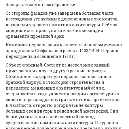
Завершается монтаж обрешетки.
Со стороны фасадов уже завершена большая часть
воссоздания утраченных декоративных элементов,
которыми украшен памятник архитектуры. Сейчас
специалисты приступили к вычинке кладки
орнамента проездной арки.
Каменная церковь во имя апостола и первомученика
архидиакона Стефана построена в 1403/1404. Церковь
перестроена и освящена в 1713 г.
Объект сложный. Состоит из нескольких зданий,
пристроенных друг к другу в разные периоды.
Объединяет надвратную церковь, колокольню и
братский корпус. Вся история строительства и
переделок, меняющих архитектурный облик,
открывается в ходе удаления поздних штукатурных
слоев и перегородок внутри памятника архитектуры.
В частности, открыты исторические контуры
больших окон внутри иконописной мастерской. Они
были уменьшены в неизвестный период
существования памятника архитектуры. По уровню
исторической подоконной доски определено, что был