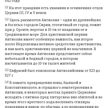
542 году.
[11]
На этот праздник есть указания в сочинениях отцов
Церкви III, IV и V веков.
[12]
Здесь разумеется Антиохия – один из древнейших
и богатых городов Сирии, столичный ее город; лежит
при р. Оронте, верстах в 10-ти от впадения ее в
Средиземное море. Для христианской церкви
Антиохия имеет особенную важность, как второе
после Иерусалима великое средоточие христианства,
и как мать христианских церквей из язычников. В
настоящее время Антиохия представляет собою
небольшой и бедный городок, в котором
насчитывается до 10-ти тысяч жителей.
[13]
Евфрасий был епископом Антиохийским от 523 до
527 г.
[14]
В память прекращения язвы, бывшей в
Константинополе, и страшного землетрясения в
Антиохии, в некоторых местах принято Церковию
исходить с литиею пред литургиею вне обителей и во
время этого крестного хода воспевать стихиры
праздника и канон, по обычаю; а по возвращении во