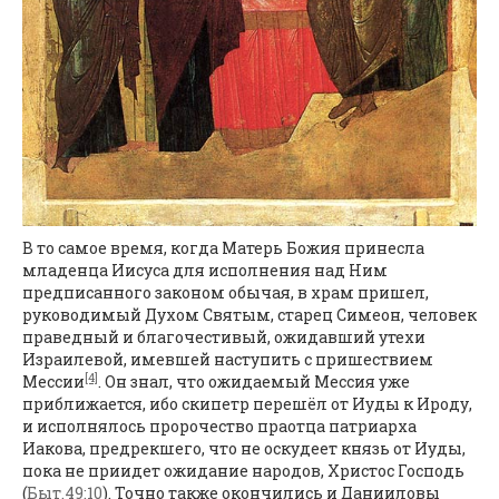
В то самое время, когда Матерь Божия принесла
младенца Иисуса для исполнения над Ним
предписанного законом обычая, в храм пришел,
руководимый Духом Святым, старец Симеон, человек
праведный и благочестивый, ожидавший утехи
Израилевой, имевшей наступить с пришествием
[4]
Мессии
. Он знал, что ожидаемый Мессия уже
приближается, ибо скипетр перешёл от Иуды к Ироду,
и исполнялось пророчество праотца патриарха
Иакова, предрекшего, что не оскудеет князь от Иуды,
пока не приидет ожидание народов, Христос Господь
(
Быт.49:10
). Точно также окончились и Данииловы