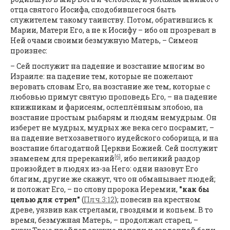
отца святого Иосифа, сподобившегося быть
служителем такому таинству. Потом, обратившись к
Марии, Матери Его, а не к Иосифу – ибо он прозревал в
Ней очами своими безмужную Матерь, – Симеон
произнес:
– Сей послужит на падение и возстание многим во
Израиле: на падение тем, которые не пожелают
веровать словам Его, на возстание же тем, которые с
любовью примут святую проповедь Его, – на падение
книжникам и фарисеям, ослеплённым злобою, на
возстание простым рыбарям и людям немудрым. Он
изберет не мудрых, мудрых же века сего посрамит, –
на падение ветхозаветного иудейского соборища, и на
возстание благодатной Церкви Божией. Сей послужит
[6]
знаменем для пререканий
, ибо великий раздор
произойдет в людях из-за Него: одни назовут Его
благим, другие же скажут, что он обманывает людей;
и положат Его, – по слову пророка Иеремии,
"как бы
целью для стрел"
(
Плч.3:12
); повесив на крестном
древе, уязвив как стрелами, гвоздями и копьем. В то
время, безмужная Матерь, – продолжал старец, –