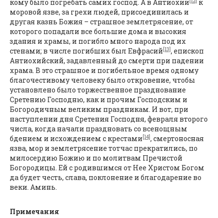
[12]
кому было погребать самих господ. А в Антиохии
к
моровой язве, за грехи людей, присоединилась и
другая казнь Божия – страшное землетрясение, от
которого попадали все большие дома и высокия
здания и храмы, и погибло много народа под их
[13]
стенами; в числе погибших был Евфрасий
, епископ
Антиохийский, задавленный до смерти при падении
храма. В это страшное и погибельное время одному
благочестивому человеку было откровение, чтобы
установлено было торжественное празднование
Сретению Господню, как и прочим Господским и
Богородичным великим праздникам. И вот, при
наступлении дня Сретения Господня, февраля второго
числа, когда начали праздновать со всенощным
[14]
бдением и исхождением с крестами
, смертоносная
язва, мор и землетрясение тотчас прекратились, по
милосердию Божию и по молитвам Пречистой
Богородицы. Ей с родившимся от Нее Христом Богом
да будет честь, слава, поклонение и благодарение во
веки. Аминь.
Примечания