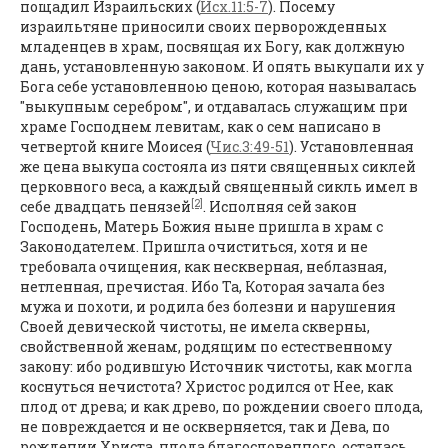
пощадил Израильских (
Исх.11:5-7
). Посему
израильтяне приносили своих перворожденных
младенцев в храм, посвящая их Богу, как должную
дань, установленную законом. И опять выкупали их у
Бога себе установленною ценою, которая называлась
"выкупным серебром", и отдавалась служащим при
храме Господнем левитам, как о сем написано в
четвертой книге Моисея (
Чис.3:49-51
). Установленная
же цена выкупа состояла из пяти священных сиклей
церковного веса, а каждый священный сикль имел в
[2]
себе двадцать пенязей
. Исполняя сей закон
Господень, Матерь Божия ныне пришла в храм с
Законодателем. Пришла очиститься, хотя и не
требовала очищения, как нескверная, неблазная,
нетленная, пречистая. Ибо Та, Которая зачала без
мужа и похоти, и родила без болезни и нарушения
Своей девической чистоты, не имела скверны,
свойственной женам, родящим по естественному
закону: ибо родившую Источник чистоты, как могла
коснуться нечистота? Христос родился от Нее, как
плод от древа; и как древо, по рождении своего плода,
не повреждается и не оскверняется, так и Дева, по
рождении Христа, плода благословенного, осталась