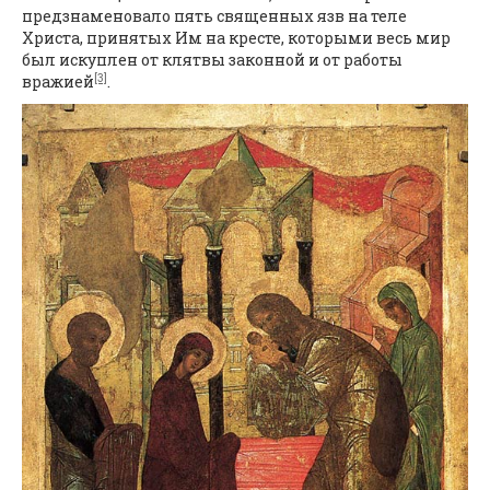
предзнаменовало пять священных язв на теле
Христа, принятых Им на кресте, которыми весь мир
был искуплен от клятвы законной и от работы
[3]
вражией
.