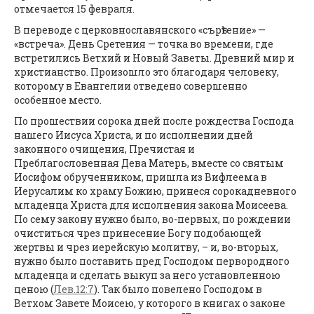
отмечается 15 февраля.
В переводе с церковнославянского «сърѣтение» —
«встреча». День Сретения — точка во времени, где
встретились Ветхий и Новый Заветы. Древний мир и
христианство. Произошло это благодаря человеку,
которому в Евангелии отведено совершенно
особенное место.
По прошествии сорока дней после рождества Господа
нашего Иисуса Христа, и по исполнении дней
законного очищения, Пречистая и
Преблагословенная Дева Матерь, вместе со святым
Иосифом обрученником, пришла из Вифлеема в
Иерусалим ко храму Божию, принеся сорокадневного
младенца Христа для исполнения закона Моисеева.
По сему закону нужно было, во-первых, по рождении
очиститься чрез принесение Богу подобающей
жертвы и чрез иерейскую молитву, – и, во-вторых,
нужно было поставить пред Господом первородного
младенца и сделать выкуп за него установленною
ценою (
Лев.12:7
). Так было повелено Господом в
Ветхом Завете Моисею, у которого в книгах о законе