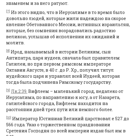
знаменем и за него ратуют.
[7]
Из этого видно, что в Иерусалиме в то время было
довольно людей, которые жили надеждою на скорое
явление Обетованного Мессии, истинных израильтян,
которые, без сомнения возрадовались радостию
великою, услышав об исполнении их ожиданий и
молитв.
[8]
Ирод, называемый в истории Великим, сын
Антипатра, царя иудеев, сначала был правителем
Галилеи, но при первом римском императоре
Октавии Августе, в 40 г. до Р. Хр., получил титул
иудейского царя и управлял всей Иудеей, которая
тогда была подчинена Римскому государству.
[9]
Лк.2:39.
Вифлеем – маленький город, недалеко от
Иерусалима, по направлению к югу, а от Назарета,
галилейского города, Вифлеем находится на
расстоянии дней трех пути или немного более.
[10]
Император Юстиниан Великий царствовал е 527 до
566 года. Указ о торжественном праздновании
Сретения Господня по всей империи издан был им в