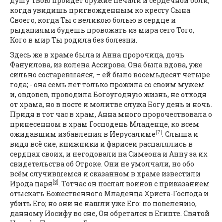
душу Твою пройдет оружие печали и сердечной боли,
когда увидишь пригвожденным ко кресту Сына
Своего, когда Ты с великою болью в сердце и
рыданиями будешь провожать из мира сего Того,
Кого в мир Ты родила без болезни.
Здесь же в храме была и Анна пророчица, дочь
Фануилова, из колена Ассирова. Она была вдова, уже
сильно состаревшаяся, – ей было восемьдесят четыре
года; - она семь лет только прожила со своим мужем
и, овдовев, проводила Богоугодную жизнь, не отходя
от храма, но в посте и молитве служа Богу день и ночь.
Придя в тот час в храм, Анна много пророчествовала о
принесенном в храм Господень Младенце, ко всем
[7]
ожидавшим избавления в Иерусалиме
. Слыша и
видя всё сие, книжники и фарисеи распалялись в
сердцах своих, и негодовали на Симеона и Анну за их
свидетельства об Отроке. Они не умолчали, но обо
всём случившемся и сказанном в храме известили
[8]
Ирода царя
. Тотчас он послал воинов с приказанием
отыскать Божественного Младенца Христа-Господа и
убить Его; но они не нашли уже Его: по повелению,
данному Иосифу во сне, Он обретался в Египте. Святой