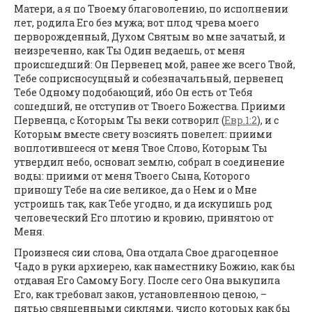
Матери, а я по Твоему благоволению, по исполнении
лет, родила Его без мужа; вот плод чрева моего
перворожденный, Духом Святым во мне зачатый, и
неизреченно, как Ты Один ведаешь, от меня
происшедший: Он Первенец мой, ранее же всего Твой,
Тебе соприсносущный и собезначальный, первенец
Тебе Одному подобающий, ибо Он есть от Тебя
сошедший, не отступив от Твоего Божества. Приими
Первенца, с Которым Ты веки сотворил (
Евр.1:2
), и с
Которым вместе свету возсиять повелел: приими
воплотившееся от меня Твое Слово, Которым Ты
утвердил небо, основал землю, собрал в соединение
воды: приими от меня Твоего Сына, Которого
приношу Тебе на сие великое, да о Нем и о Мне
устроишь так, как Тебе угодно, и да искупишь род
человеческий Его плотию и кровию, принятою от
Меня.
Произнеся сии слова, Она отдала Свое драгоценное
Чадо в руки архиерею, как наместнику Божию, как бы
отдавая Его Самому Богу. После сего Она выкупила
Его, как требовал закон, установленною ценою, –
пятью священными сиклями, число которых как бы