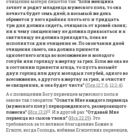
очищения матери пишется так:
"Если женщина
зачнет и родит младенца мужеского пола, то она
нечиста будет семь дней; в восьмый же день
обрежется у него крайняя плоть его: и тридцать
три дня должна сидеть, очищаясь от кровей своих;
ни к чему священному не должна прикасаться и к
святилищу не должна приходить, пока не
исполнятся дни очищения ее. По окончании дней
очищения своего, она должна принести
однолетнего агнца во всесожжение и молодого
голубя или горлицу в жертву за грех. Если же она не
в состоянии принести агнца, то пусть возьмёт
двух горлиц или двух молодых голубей, одного во
всесожжение, а другого в жертву за грех, и очистит
ее священник, и она будет чиста"
(
Лев.12:7-8
,
12:2-4
).
А о посвящении Богу первенцев мужеского пола в
законе так говорится:
"Освяти Мне каждого первенца
(мужеского полу) перворожденного, разверзающого
[1]
ложесна"
(
Исх.13:2
)
. И в другой раз:
"Отдавай Мне
первенца из сынов твоих"
(
Исх.22:29
). Это
требовалось за то великое благодеяние Божие в
Египте, когда Господь, избивая Египетских первенцев,