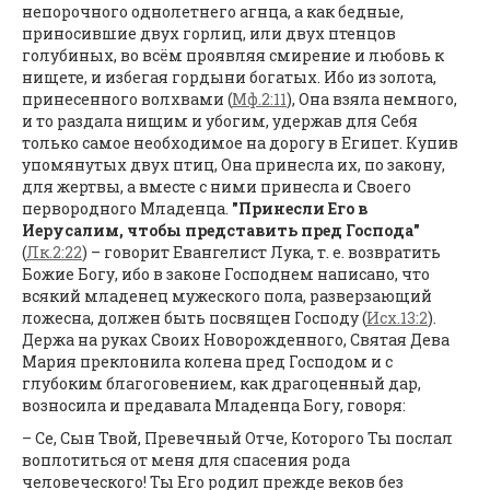
непорочного однолетнего агнца, а как бедные,
приносившие двух горлиц, или двух птенцов
голубиных, во всём проявляя смирение и любовь к
нищете, и избегая гордыни богатых. Ибо из золота,
принесенного волхвами (
Мф.2:11
), Она взяла немного,
и то раздала нищим и убогим, удержав для Себя
только самое необходимое на дорогу в Египет. Купив
упомянутых двух птиц, Она принесла их, по закону,
для жертвы, а вместе с ними принесла и Своего
первородного Младенца.
"Принесли Его в
Иерусалим, чтобы представить пред Господа"
(
Лк.2:22
) – говорит Евангелист Лука, т. е. возвратить
Божие Богу, ибо в законе Господнем написано, что
всякий младенец мужеского пола, разверзающий
ложесна, должен быть посвящен Господу (
Исх.13:2
).
Держа на руках Своих Новорожденного, Святая Дева
Мария преклонила колена пред Господом и с
глубоким благоговением, как драгоценный дар,
возносила и предавала Младенца Богу, говоря:
– Се, Сын Твой, Превечный Отче, Которого Ты послал
воплотиться от меня для спасения рода
человеческого! Ты Его родил прежде веков без