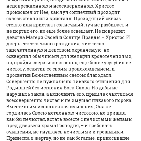
неповрежденною и неоскверненною. Христос
произошел от Нее, как луч солнечный проходит
сквозь стекло или кристалл. Проходящий сквозь
стекло или кристалл солнечный луч не разбивает и
не портит его, но еще более освещает. Не повредил
девства Матери Своей и Солнце Правды – Христос. И
дверь естественного рождения, чистотою
запечатленную и девством охраняемую, не
осквернил обычными для женщин кровотечениями,
но, пройдя сверхъестественно, еще более усугубил ее
чистоту, освятив ее своим происхождением, и
просветив Божественным светом благодати.
Совершенно не нужно было никакого очищения для
Родившей без истления Бога-Слова. Но дабы не
нарушить закон, а исполнить его, пришла очиститься
всесовершенно чистая и не имущая никакого порока.
Вместе с сим исполненная смирения, Она не
гордилась Своею нетленною чистотою, но пришла,
как бы нечистая, встать вместе с нечистыми женами
пред дверьми храма Господня, – и требовать
очищения, не гнушаясь нечистыми и грешными.
Принесла и жертву, но не как богатые, приносившие