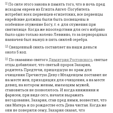
[1]
По силе этого закона в память того, что в ночь пред
исходом евреев из Египта Ангел-Погубитель
истребил всех первенцев египетских, все первенцы
еврейские должны были быть посвящены в
особенное служение Богу, т. е. для служения при
святилище. Когда же впоследствии для сего избрано
было одно только колено Левиино, то за первородных
назначен был выкуп в пять сиклей серебра.
[2]
Священный сикль составляет на наши деньги
около 5 коп.
[3]
По сказанию святого
Димитрия Ростовского
, святые
отцы добавляют, что святый пророк Захария,
родитель Предтечи, пришедшую во храм для
очищения Пречистую Деву с Младенцем поставил не
на месте жен, приходящих для очищения, а на месте
девиц, на котором женам, имеющим мужей,
становиться не позволялось. И когда книжники и
фарисеи, при виде сего, начали выражать
негодование, Захария, став пред ними, возвестил, что
сия Матерь и по рождестве есть Дева чистая. Когда же
они не поверили сему, Захария сказал, что