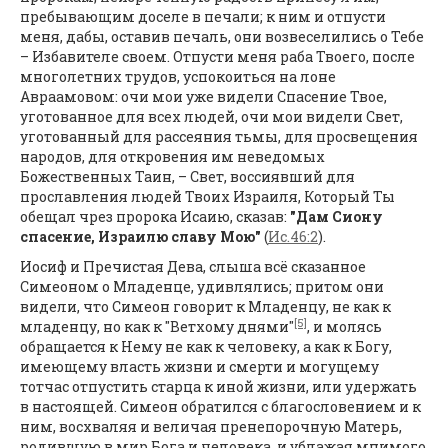
пребывающим доселе в печали; к ним и отпусти
меня, дабы, оставив печаль, они возвеселились о Тебе
– Избавителе своем. Отпусти меня раба Твоего, после
многолетних трудов, успокоиться на лоне
Авраамовом: очи мои уже видели Спасение Твое,
уготованное для всех людей, очи мои видели Свет,
уготованный для рассеяния тьмы, для просвещения
народов, для откровения им неведомых
Божественных Таин, – Свет, воссиявший для
прославления людей Твоих Израиля, Который Ты
обещал чрез пророка Исаию, сказав:
"Дам Сиону
спасение, Израилю славу Мою"
(
Ис.46:2
).
Иосиф и Пречистая Дева, слыша всё сказанное
Симеоном о Младенце, удивлялись; притом они
видели, что Симеон говорит к Младенцу, не как к
[5]
младенцу, но как к "Ветхому днями"
, и молясь
обращается к Нему не как к человеку, а как к Богу,
имеющему власть жизни и смерти и могущему
тотчас отпустить старца к иной жизни, или удержать
в настоящей. Симеон обратился с благословением и к
ним, восхваляя и величая пренепорочную Матерь,
родившую в мир Бога и человека, и ублажая мнимого