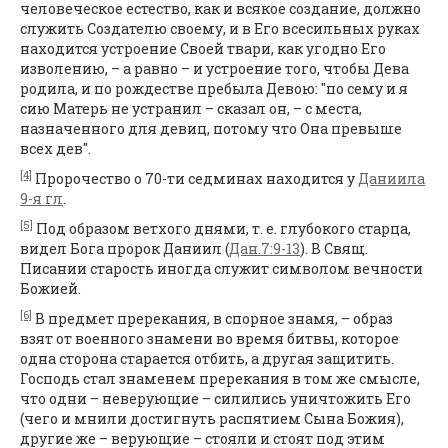
человеческое естество, как и всякое создание, должно
служить Создателю своему, и в Его всесильных руках
находится устроение Своей твари, как угодно Его
изволению, – а равно – и устроение того, чтобы Дева
родила, и по рождестве пребыла Девою: "по сему и я
сию Матерь не устранил – сказал он, – с места,
назначенного для девиц, потому что Она превыше
всех дев".
[4]
Пророчество о 70-ти седминах находится у
Даниила
9-я гл
.
[5]
Под образом ветхого днями, т. е. глубокого старца,
видел Бога пророк Даниил (
Дан.7:9-13
). В Свящ.
Писании старость иногда служит символом вечности
Божией.
[6]
В предмет пререкания, в спорное знамя, – образ
взят от военного знамени во время битвы, которое
одна сторона старается отбить, а другая защитить.
Господь стал знаменем пререкания в том же смысле,
что одни – неверующие – силились уничтожить Его
(чего и мнили достигнуть распятием Сына Божия),
другие же – верующие – стояли и стоят под этим