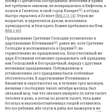
Иосиф с Пречистою Богородицею, исполнив в храме
всё требуемое законом, не возвращались в Вифлеем, а
[9]
пошли в Галилею, в свой город Назарет
, а оттуда
быстро скрылись в Египет (
Мф.2:13-14
). Отрок же
возрастал, и укреплялся духом, исполняясь
премудрости, и благодать Божия пребывала на Нем
(
Мф.2:40
).
Празднование Сретения Господня установлено в
[10]
царствование Юстиниана
, ранее же, хотя Сретение
[11]
Господне и воспоминалось в Церкви
, но
торжественно не праздновалось. Благочестивый же
царь Юстиниан установил праздновать сей праздник,
как Господский и Богородичный, наряду с другими
великими праздниками. Побуждением к
установлению сего праздника были особенные
обстоятельства. В царствование Юстиниана в
Византии и окрестностях ея, в течение трех месяцев,
начиная с последних чисел октября месяца, был
сильный мор, так что сначала умирало по пяти тысяч
человек в день, а потом по десяти тысяч; тела даже
богатых и высокопоставленных людей оставались
без погребения, ибо слуги и рабы все вымерли и не