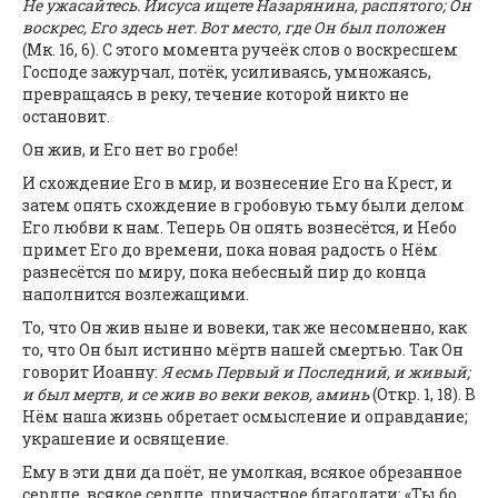
Не ужасайтесь. Иисуса ищете Назарянина, распятого; Он
воскрес, Его здесь нет. Вот место, где Он был положен
(Мк. 16, 6). С этого момента ручеёк слов о воскресшем
Господе зажурчал, потёк, усиливаясь, умножаясь,
превращаясь в реку, течение которой никто не
остановит.
Он жив, и Его нет во гробе!
И схождение Его в мир, и вознесение Его на Крест, и
затем опять схождение в гробовую тьму были делом
Его любви к нам. Теперь Он опять вознесётся, и Небо
примет Его до времени, пока новая радость о Нём
разнесётся по миру, пока небесный пир до конца
наполнится возлежащими.
То, что Он жив ныне и вовеки, так же несомненно, как
то, что Он был истинно мёртв нашей смертью. Так Он
говорит Иоанну:
Я есмь Первый и Последний, и живый;
и был мертв, и се жив во веки веков, аминь
(Откр. 1, 18). В
Нём наша жизнь обретает осмысление и оправдание;
украшение и освящение.
Ему в эти дни да поёт, не умолкая, всякое обрезанное
сердце, всякое сердце, причастное благодати: «Ты бо