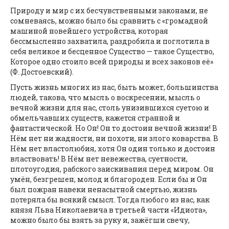
Природу и мир с их бесчувственными законами, не
сомневаясь, можно было бы сравнить с «громадной
машиной новейшего устройства, которая
бессмысленно захватила, раздробила и поглотила в
себя великое и бесценное Существо — такое Существо,
Которое одно стоило всей природы и всех законов её»
(Ф. Достоевский).
Пусть жизнь многих из нас, быть может, большинства
людей, такова, что мысль о воскресении, мысль о
вечной жизни для нас, столь унизившихся суетою и
обмельчавших существ, кажется странной и
фантастической. Но Он! Он то достоин вечной жизни! В
Нём нет ни жадности, ни похоти, ни злого коварства. В
Нём нет властолюбия, хотя Он один только и достоин
властвовать! В Нём нет невежества, суетности,
плотоугодия, рабского заискивания перед миром. Он
умён, безгрешен, молод и благороден. Если бы и Он
был пожран навеки ненасытной смертью, жизнь
потеряла бы всякий смысл. Тогда любого из нас, как
князя Льва Николаевича в третьей части «Идиота»,
можно было бы взять за руку и, зажёгши свечу,