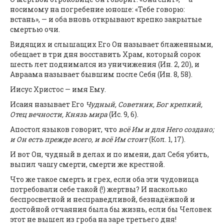
носимому на погребение юноше: «Тебе говорю:
встань», — и оба вновь открывают крепко закрытые
смертью очи.
Видящих и слышащих Его Он называет блаженными,
обещает в три дня восставить Храм, который сорок
шесть лет поднимался из уничижения (Ин. 2, 20), и
Авраама называет бывшим после Себя (Ин. 8, 58).
Иисус Христос — имя Ему.
Исаия называет Его
Чудный, Советник, Бог крепкий,
Отец вечности, Князь мира
(Ис. 9, 6).
Апостол языков говорит, что
всё Им и для Него создано;
и Он есть прежде всего, и всё Им стоит
(Кол. 1, 17).
И вот Он, чудный в делах и по имени, дал Себя убить,
выпил чашу смерти, смерти же крестной.
Что же такое смерть и грех, если оба эти чудовища
потребовали себе такой (!) жертвы? И насколько
беспросветной и несправедливой, безнадёжной и
достойной отчаяния была бы жизнь, если бы Человек
этот не вышел из гроба на заре третьего дня!