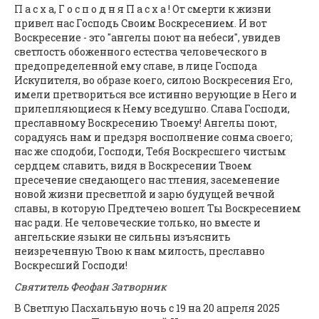
П а с х а, Г о с п о д н я П а с х а ! От смерти к жизни
привел нас Господь Своим Воскресением. И вот
Воскресение - это "ангелы поют на небеси", увидев
светлость обоженного естества человеческого в
предопределенной ему славе, в лице Господа
Искупителя, во образе коего, силою Воскресения Его,
имели претвориться все истинно верующие в Него и
прилепляющиеся к Нему вседушно. Слава Господи,
преславному Воскресению Твоему! Ангелы поют,
сорадуясь нам и предзря восполнение сонма своего;
нас же сподоби, Господи, Тебя Воскресшего чистым
сердцем славить, видя в Воскресении Твоем
пресечение снедающего нас тления, засеменение
новой жизни пресветлой и зарю будущей вечной
славы, в которую Предтечею вошел Ты Воскресением
нас ради. Не человеческие только, но вместе и
ангельские языки не сильны изъяснить
неизреченную Твою к нам милость, преславно
Воскресший Господи!
Святитель Феофан Затворник
В Светлую Пасхальную ночь с 19 на 20 апреля 2025