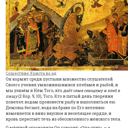
Сошествие Христа во ад
Он кормит среди пустыни множество слушателей
Своего учения умножившимися хлебами и рыбой, и
мы узнаём в Нём Того, кто
даёт семя сеющему и хлеб в
пищу
(2 Кор. 9, 10), Того, Кто в пятый день творения
повелел водам произвести рыбу и наполниться ею.
Демоны бегают, вода на браке по Его велению
изменяется в вино вкусное и веселящее сердце, и
кровь перестаёт течь из обессиленного женского тела.
О мёртвой отроковице Он говорит: «Она спит», — а