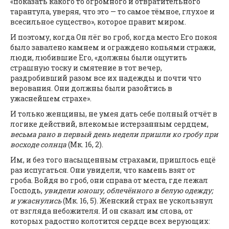
«показать какого то огромного и отвратительного
тарантула, уверяя, что это — то самое тёмное, глухое и
всесильное существо», которое правит миром.
И поэтому, когда Он лёг во гроб, когда место Его покоя
было завалено камнем и ограждено копьями стражи,
люди, любившие Его, «должны были ощутить
страшную тоску и смятение в тот вечер,
раздробивший разом все их надежды и почти что
верования. Они должны были разойтись в
ужаснейшем страхе».
И только женщины, не умея дать себе полный отчёт в
логике действий, влекомые истерзанным сердцем,
весьма рано в первый день недели пришли ко гробу при
восходе солнца
(Мк. 16, 2).
Им, и без того насыщенным страхами, пришлось ещё
раз испугаться. Они увидели, что камень взят от
гроба. Войдя во гроб, они справа от места, где лежал
Господь,
увидели юношу, облечённого в белую одежду;
и ужаснулись
(Мк. 16, 5). Женский страх не ускользнул
от взгляда небожителя. И он сказал им слова, от
которых радостно колотится сердце всех верующих: