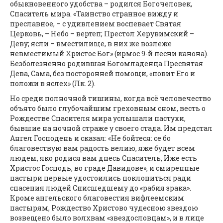
обыкновенного удобства – родился Богочеловек,
Спаситель мира. «Таинство странное вижду и
преславное, – с удивлением воспевает Святая
Церковь, – Небо – вертеп; Престол Херувимский –
Деву; ясли – вместилище, в них же возлеже
невместимый Христос Бог» (ирмос 9-й песни канона).
Безболезненно родившая Богомладенца Пресвятая
Дева, Сама, без посторонней помощи, «повит Его и
положи в яслех» (Лк. 2).
Но среди полночной тишины, когда всё человечество
объято было глубочайшим греховным сном, весть о
Рождестве Спасителя мира услышали пастухи,
бывшие на ночной страже у своего стада. Им предстал
Ангел Господень и сказал: «Не бойтеся: се бо
благовествую вам радость велию, яже будет всем
людем, яко родися вам днесь Спаситель, Иже есть
Христос Господь, во граде Давидове», и смиренные
пастыри первые удостоились поклониться ради
спасения людей Снисшедшему до «рабия зрака».
Кроме ангельского благовестия вифлеемским
пастырям, Рождество Христово чудесною звездою
возвещено было волхвам «звездословцам», и в лице