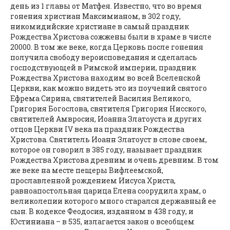
день из 1 главы от Матфея. Известно, что во время
гонения христиан Максимианом, в 302 году,
никомидийские христиане в самый праздник
Рождества Христова сожжены были в храме в числе
20000. В том же веке, когда Церковь после гонения
получила свободу вероисповедания и сделалась
господствующей в Римской империи, праздник
Рождества Христова находим во всей Вселенской
Церкви, как можно видеть это из поучений святого
Ефрема Сирина, святителей Василия Великого,
Григория Богослова, святителя Григория Нисского,
святителей Амвросия, Иоанна Златоуста и других
отцов Церкви IV века на праздник Рождества
Христова. Святитель Иоанн Златоуст в слове своем,
которое он говорил в 385 году, называет праздник
Рождества Христова древним и очень древним. В том
же веке на месте пещеры Вифлеемской,
прославленной рождением Иисуса Христа,
равноапостольная царица Елена соорудила храм, о
великолепии которого много старался державный ее
сын. В кодексе Феодосия, изданном в 438 году, и
Юстиниана – в 535, излагается закон о всеобщем