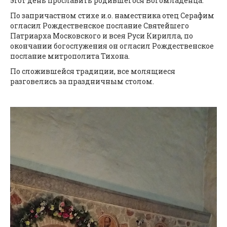
этот день прославить родившегося Богомладенца.
По запричастном стихе и.о. наместника отец Серафим
огласил Рождественское послание Святейшего
Патриарха Московского и всея Руси Кирилла, по
окончании богослужения он огласил Рождественское
послание митрополита Тихона.
По сложившейся традиции, все молящиеся
разговелись за праздничным столом.