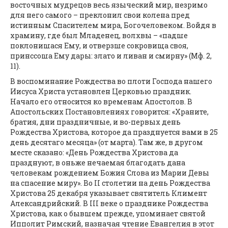
восточных мудрецов весь языческий мир, незримо
для него самого – преклонил свои колена пред
истинным Спасителем мира, Богочеловеком. Войдя в
храмину, где был Младенец, волхвы – «падше
поклонишася Ему, и отверзше сокровища своя,
принссоша Ему дары: злато и ливан и смирну» (Мф. 2,
11).
В воспоминание Рождества во плоти Господа нашего
Иисуса Христа установлен Церковью праздник.
Начало его относится ко временам Апостолов. В
Апостольских Постановлениях говорится: «Храните,
братия, дни праздничные, и во-первых день
Рождества Христова, которое да празднуется вами в 25
день десятаго месяца» (от марта). Там же, в другом
месте сказано: «День Рождества Христова да
празднуют, в оньже нечаемая благодать дана
человекам рождением Божия Слова из Марии Девы
на спасение миру». Во II столетии на день Рождества
Христова 25 декабря указывает святитель Климент
Александрийский. В III веке о празднике Рождества
Христова, как о бывшем прежде, упоминает святой
Ипполит Римский, назначая чтение Евангелия в этот