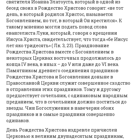
святителя Иоанна Златоуста, который в одной из
бесед своих в Рождество Христово говорит: «не тот
день, в который родился Христос, называется
Богоявлением, но тот, в который Он крестился». К
такому мнению могли подать повод слова
евангелиста Луки, который, говоря о крещении
Иисуса Христа, свидетельствует, что тогда «бе Иисус
лет яко тридесять» ( Лк. 3, 23). Празднование
Рождества Христова вместе с Богоявлением в
некоторых Церквах восточных продолжалось до
конца IV века, в иных – до V или даже до VI века.
Памятником древнего соединения праздников
Рождества Христова и Богоявления доныне в
Православной Церкви служит совершенное сходство
в отправлении этих праздников. Тому и другому
предшествует сочельник, с одинаковым народным
преданием, что в сочельники должно поститься до
звезды. Чин Богослужения в навечерия обоих
праздников и в самые праздники совершенно
одинаков.
День Рождества Христова издревле причислен
Церковью к великим двунадесятым праздникам,