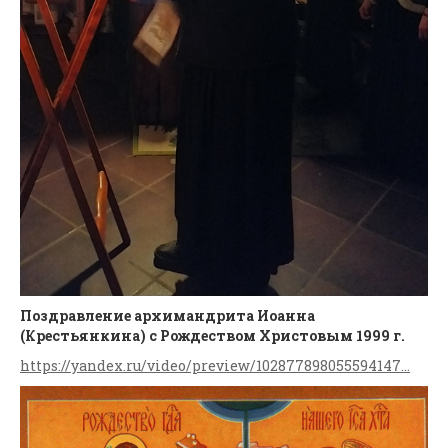
Поздравление архимандрита Иоанна
(Крестьянкина) с Рождеством Христовым 1999 г.
https://yandex.ru/video/preview/102877898055594147...