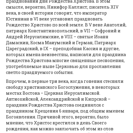
праздновании дня Рождества Христова. В этом
смысле, вероятно, Никифор Каллист, писатель XIV
века, в своей истории говорит, что император
Юстиниан в VI веке установил праздновать
Рождество Христово по всей земле. В V веке Анатолий,
патриарх Константинопольский, в VII – Софроний и
Андрей Иерусалимские, в VIII – святые Иоанн
Дамаскин, Косма Маиумский и Герман, Патриарх
Цареградский, в IX – преподобная Кассия и другие,
которых имена неизвестны, написали для праздника
Рождества Христова многие священные песнопения,
употребляемые ныне Церковью для прославления
светло празднуемого события.
Впрочем, в первые три века, когда гонения стесняли
свободу христианского Богослужения, в некоторых
местах Востока – Церквах Иерусалимской.
Антиохийской, Александрийской и Кипрской –
праздник Рождества Христова соединялся с
праздником Крещения 6 января, под общим именем
Богоявления. Причиной этого, вероятно, было
мнение, что Христос крестился в день Своего
рождения, как можно заключать об этом из слов