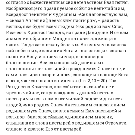
согласно с Божественным свидетельством Евангелия,
изображающего празднуемое событие величайшим,
всерадостнеишим и чудесным. «Се благовествую вам,
– сказал Ангел вифлеемским пастырям, – радость
велию, яже будет всем людем. Яко родися вам Спас,
Иже есть Христос Господь, во граде Давидове. И се вам
знамение: обрящете Младенца повита, лежаща в
яслех. Тогда же внезапу бысть со Ангелом множество
вой небесных, хвалящих Бога и глаголющих: слава в
вышних Богу, и на земли мир, в человецех
благоволение. Вси слышавший дивишася о
глаголанных от пастырей о рождшемся Спасителе, и
сами пастыри возвратишася, славяще и хваляще Бога
о всех, яже слышаша и видеша» (Лк. 2, 10 – 20). Так
Рождество Христово, как событие высочайшее и
чрезвычайное, сопровождалось дивной вестью
пастырям и волхвам о всемирной радости для всех
людей, «яко родися Спас», Ангельским славословием
родившемуся Спасу, поклонением Ему пастырей и
волхвов,. благоговейным удивлением многих,
слышавших слова пастырей о родившемся Отрочати,
славою и хвалою Его от пастырей.