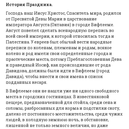
История Праздника.
Господь наш Иисус Христос, Спаситель мира, родился
от Пресвятой Девы Марии в царствование
императора Августа (Октавия) в городе Вифлееме.
Август повелел сделать всенародную перепись во
всей своей империи, к которой относилась тогда и
Палестина. У евреев был обычай вести народные
переписи по коленам, племенам и родам, всякое
колено и род имели свои определенные города и
праотеческие места, потому Преблагословенная Дева
и праведный Иосиф, как происходившие от рода
Давидова, должны были идти в Вифлеем (город
Давида), чтобы внести и свои имена в список
подданных кесаря.
В Вифлееме они не нашли уже ни одного свободного
места в городских гостиницах. В известняковой
пещере, предназначенной для стойла, среди сена и
соломы, разбросанных для корма и подстилки скоту,
далеко от постоянного местожительства, среди чужих
людей, в холодную зимнюю ночь, в обстановке,
лишенной не только земного величия, но даже