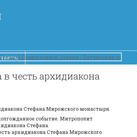
Й
нтакты
 в честь архидиакона
хидиакона Стефана​ Мирожского монастыря.
долгожданное событие. Митрополит
хидиакона Стефана.
 честь архидиакона Стефана Мирожского