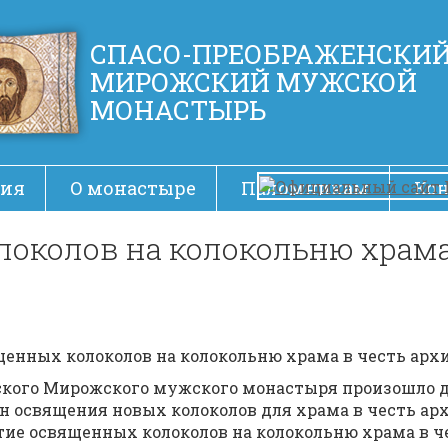
СПАСО-ПРЕОБРАЖЕНСКИ
МИРОЖСКИЙ МУЖСКОЙ
МОНАСТЫРЬ
ия
О монастыре
Паломникам
Ко
околов на колокольню храма
вященных колоколов на колокольню храма в честь ар
енского Мирожского мужского монастыря произошло 
 освящения новых колоколов для храма в честь ар
днятие освященных колоколов на колокольню храма в