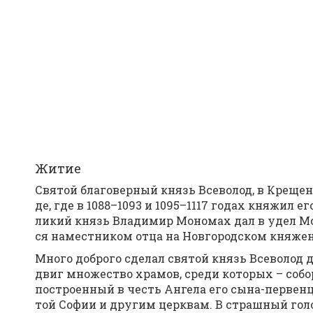
Житие
Свя­той бла­го­вер­ный князь Все­во­лод, в Кре­ще­
де, где в 1088–1093 и 1095–1117 го­дах кня­жил его 
ли­кий князь Вла­ди­мир Мо­но­мах дал в удел Мсти­
ся на­мест­ни­ком от­ца на Нов­го­род­ском кня­же­
Мно­го доб­ро­го сде­лал свя­той князь Все­во­лод д
двиг мно­же­ство хра­мов, сре­ди ко­то­рых – со­бо
по­стро­ен­ный в честь Ан­ге­ла его сы­на-пер­вен­ц
той Со­фии и дру­гим церк­вам. В страш­ный го­лод,