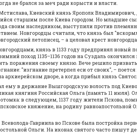
о­гда не брал­ся за меч ра­ди ко­ры­сти и вла­сти.
я Мсти­сла­ва, Ки­ев­ский князь Яро­полк Вла­ди­ми­ро­вич, д
в­ший­ся стар­шим по­сле Ки­е­ва го­ро­дом. Но млад­шие с
ло­да сво­им на­след­ни­ком, вы­сту­пи­ли про­тив пле­мян
ь­стви­ем. Нов­го­род­цы счи­та­ли, что князь был "вскор
ов­го­род­ский ле­то­пи­сец, – а це­ло­вал крест нов­го­род­
ов­го­род­ца­ми, князь в 1133 го­ду пред­при­нял но­вый п
зим­ний по­ход 1135–1136 го­дов на Суз­даль окон­чил­ся 
ть по­ра­же­ния сво­е­му кня­зю. Ве­че ре­ши­ло при­звать
з­гна­ние: "из­гна­ние пре­тер­пел еси от сво­их", – по­ет­ся
 ар­хи­ерей­ском дво­ре, а ко­гда при­был князь Свя­то­сл
л ему в дер­жа­ние Вы­ш­го­род­скую во­лость под Ки­е­вом,
­ли­кая кня­ги­ня Рос­сий­ская Оль­га (па­мять 11 июля). Ол
 по­том­ка: в сле­ду­ю­щем, 1137 го­ду жи­те­ли Пско­ва, по
а псков­ское кня­же­ние, на ро­ди­ну рав­ноап­о­столь­ной
я Все­во­ло­да-Гав­ри­и­ла во Пско­ве бы­ла по­строй­ка пер
ап­о­столь­ной Оль­ги. На ико­нах свя­то­го ча­сто пи­шут 