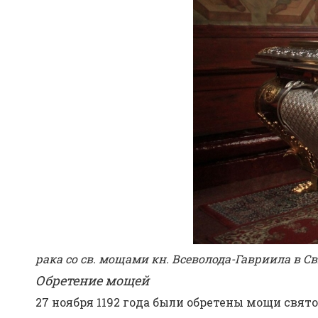
рака со св. мощами кн. Всеволода-Гавриила в С
Об­ре­те­ние мо­щей
27 но­яб­ря 1192 го­да бы­ли об­ре­те­ны мо­щи свя­т