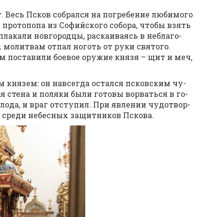
. Весь Псков со­брал­ся на по­гре­бе­ние лю­би­мо­го
 про­то­по­па из Со­фий­ско­го со­бо­ра, чтобы взять
ла­ка­ли нов­го­род­цы, рас­ка­и­ва­ясь в небла­го­
 мо­лит­вам от­пал но­готь от ру­ки свя­то­го.
бом по­ста­ви­ли бо­е­вое ору­жие кня­зя – щит и меч,
тым кня­зем: он на­все­гда остал­ся псков­ским чу­
 сте­на и по­ля­ки бы­ли го­то­вы во­рвать­ся в го­
ло­да, и враг от­сту­пил. При яв­ле­нии чу­до­твор­
л сре­ди небес­ных за­щит­ни­ков Пско­ва.