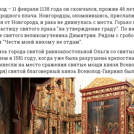
од – 11 фев­ра­ля 1138 го­да он скон­чал­ся, про­жив 46 лет
­род­но­го пла­ча. Нов­го­род­цы, опом­нив­шись, при­сла­ли
я от Нов­го­ро­да, и ра­ка не дви­ну­лась с ме­ста. Горь­ко п
­сти­цу свя­то­го пра­ха "на утвер­жде­ние гра­ду". По их
ме свя­то­го ве­ли­ко­му­че­ни­ка Ди­мит­рия. Ря­дом с гро­
 "Че­сти мо­ей ни­ко­му не от­дам".
вязь го­ро­да свя­той рав­ноап­о­столь­ной Оль­ги со свя­
ем в 1581 го­ду, ко­гда уже бы­ла раз­ру­ше­на кре­пост­ная
и­нес­ли на ме­сто сра­же­ния свя­тые мо­щи кня­зя Все­во­
ря) свя­той бла­го­вер­ный князь Все­во­лод-Гав­ри­ил бы