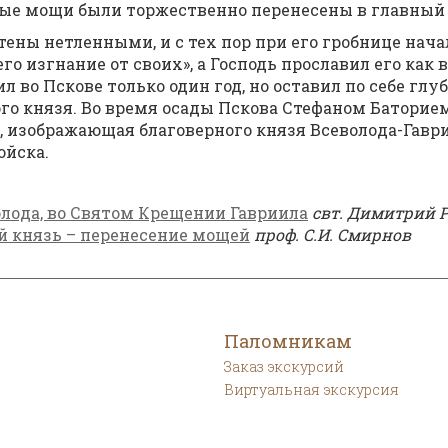
тые мо­щи бы­ли тор­же­ствен­но пе­ре­не­се­ны в глав­ный 
ре­те­ны нетлен­ны­ми, и с тех пор при его гроб­ни­це на­ч
ше­го из­гна­ние от сво­их», а Гос­подь про­сла­вил его как в
жил во Пско­ве толь­ко один год, но оста­вил по се­бе глу
о­го кня­зя. Во вре­мя оса­ды Пско­ва Сте­фа­ном Ба­то­ри­е
 изо­бра­жа­ю­щая бла­го­вер­но­го кня­зя Все­во­ло­да-Гав­р
ой­ска.
о­ло­да, во Свя­том Кре­ще­нии Гав­ри­и­ла
свт. Ди­мит­рий Р
й князь – перенесение мощей
проф. С.И. Смирнов
Паломникам
Заказ экскурсий
Виртуальная экскурсия