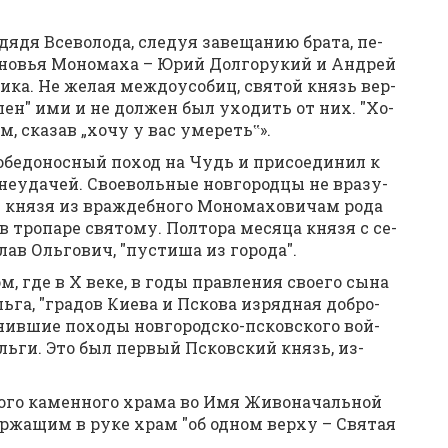
я­дя Все­во­ло­да, сле­дуя за­ве­ща­нию бра­та, пе­
ы­но­вья Мо­но­ма­ха – Юрий Дол­го­ру­кий и Ан­дрей
­ни­ка. Не же­лая меж­до­усо­биц, свя­той князь вер­
м­лен" ими и не дол­жен был ухо­дить от них. "Хо­
цам, ска­зав „хо­чу у вас уме­реть‟».
о­бе­до­нос­ный по­ход на Чудь и при­со­еди­нил к
неуда­чей. Свое­воль­ные нов­го­род­цы не вра­зу­
 кня­зя из враж­деб­но­го Мо­но­ма­хо­ви­чам ро­да
 в тро­па­ре свя­то­му. Пол­то­ра ме­ся­ца кня­зя с се­
ав Оль­го­вич, "пу­сти­ша из го­ро­да".
 где в Х ве­ке, в го­ды прав­ле­ния сво­е­го сы­на
ь­га, "гра­дов Ки­е­ва и Пско­ва из­ряд­ная доб­ро­
м­нив­шие по­хо­ды нов­го­род­ско-псков­ско­го вой­
 Оль­ги. Это был пер­вый Псков­ский князь, из­
­во­го ка­мен­но­го хра­ма во Имя Жи­во­на­чаль­ной
дер­жа­щим в ру­ке храм "об од­ном вер­ху – Свя­тая