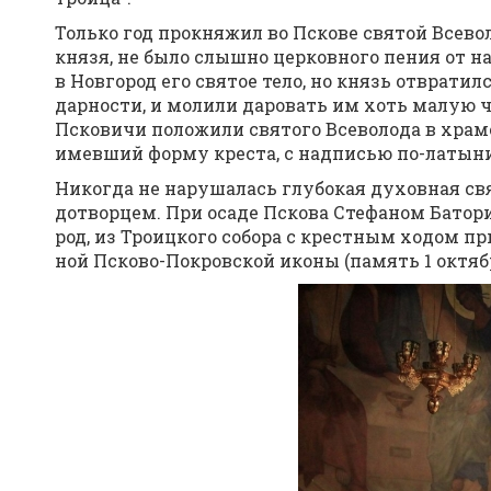
Толь­ко год про­кня­жил во Пско­ве свя­той Все­во­л
кня­зя, не бы­ло слыш­но цер­ков­но­го пе­ния от на
в Нов­го­род его свя­тое те­ло, но князь от­вра­тил­с
дар­но­сти, и мо­ли­ли да­ро­вать им хоть ма­лую ча
Пско­ви­чи по­ло­жи­ли свя­то­го Все­во­ло­да в хра­
имев­ший фор­му кре­ста, с над­пи­сью по-ла­ты­ни
Ни­ко­гда не на­ру­ша­лась глу­бо­кая ду­хов­ная с
до­твор­цем. При оса­де Пско­ва Сте­фа­ном Ба­то­ри­
род, из Тро­иц­ко­го со­бо­ра с крест­ным хо­дом пр
ной Пско­во-По­кров­ской ико­ны (па­мять 1 ок­тяб­