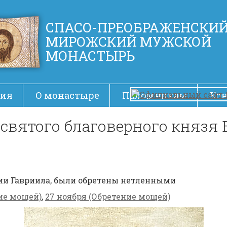
СПАСО-ПРЕОБРАЖЕНСКИ
МИРОЖСКИЙ МУЖСКОЙ
МОНАСТЫРЬ
ия
О монастыре
Паломникам
Ко
вятого бла­го­вер­ного князя Вс
нии Гав­ри­ила, бы­ли об­ре­те­ны нетлен­ны­ми
ие мощей)
,
27 ноября (Обретение мощей)