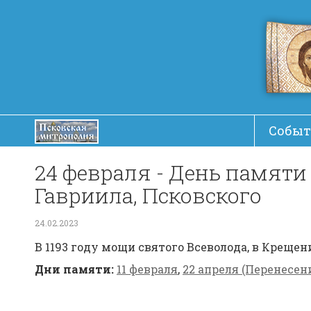
Событ
24 февраля - День памяти с
Гав­ри­ила, Псков­ского
24.02.2023
В 1193 го­ду мо­щи свя­то­го Все­во­ло­да, в Кре­ще­
Дни памяти:
11 февраля
,
22 апреля (Перенесен