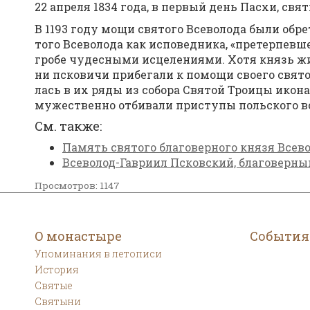
22 ап­ре­ля 1834 го­да, в пер­вый день Пас­хи, свя­
В 1193 го­ду мо­щи свя­то­го Все­во­ло­да бы­ли об­
то­го Все­во­ло­да как ис­по­вед­ни­ка, «пре­тер­пев­
гро­бе чу­дес­ны­ми ис­це­ле­ни­я­ми. Хо­тя князь 
ни пско­ви­чи при­бе­га­ли к по­мо­щи сво­е­го свя­т
лась в их ря­ды из со­бо­ра Свя­той Тро­и­цы ико­на,
му­же­ствен­но от­би­ва­ли при­сту­пы поль­ско­го в
См. так­же:
Па­мять свя­то­го бла­го­вер­но­го кня­зя Все­в
Всеволод-Гавриил Псковский, благоверны
Просмотров: 1147
О монастыре
События
Упоминания в летописи
История
Святые
Святыни