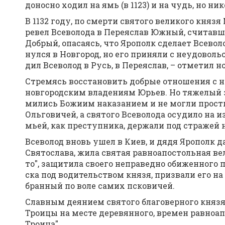
до­нос­но хо­дил на ямь (в 1123) и на чудь, но ни­к
В 1132 го­ду, по смер­ти свя­то­го ве­ли­ко­го кня­з
ре­вел Все­во­ло­да в Пе­ре­я­с­лав Юж­ный, счи­та
Доб­рый, опа­са­ясь, что Яро­полк сде­ла­ет Все­во­
нул­ся в Нов­го­род, но его при­ня­ли с неудо­вол
дил Все­во­лод в Русь, в Пе­ре­я­с­лав, – от­ме­тил н
Стре­мясь вос­ста­но­вить доб­рые от­но­ше­ния с н
нов­го­род­ским вла­де­ни­ям Юрьев. Но тя­же­лый 
ми­лись Бо­жи­им на­ка­за­ни­ем и не мог­ли про­сти
Оль­го­ви­чей, а свя­то­го Все­во­ло­да осу­ди­ло на и
мьей, как пре­ступ­ни­ка, дер­жа­ли под стра­жей на
Все­во­лод вновь ушел в Ки­ев, и дя­дя Яро­полк да
Свя­то­сла­ва, жи­ла свя­тая рав­ноап­о­столь­ная ве
то", за­щи­ти­ла сво­е­го непра­вед­но оби­жен­но­го
ска под во­ди­тель­ством кня­зя, при­зва­ли его н
бран­ный по во­ле са­мих пско­ви­чей.
Слав­ным де­я­ни­ем свя­то­го бла­го­вер­но­го кня­з
Тро­и­цы на ме­сте де­ре­вян­но­го, вре­мен рав­но
Тро­и­ца".