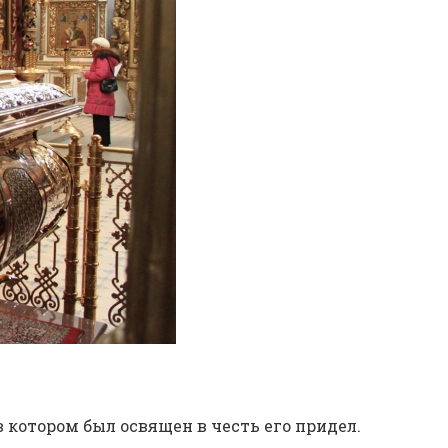
р, в ко­то­ром был освя­щен в честь его при­дел.