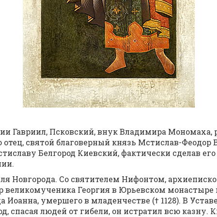
нии Гав­ри­ил, Псков­ский, внук Вла­ди­ми­ра Мо­но­ма­ха,
отец, свя­той бла­го­вер­ный князь Мсти­слав-Фе­о­дор Ве­ли
сла­ву Бел­го­род Ки­ев­ский, фак­ти­че­ски сде­лав его с
нии.
ля Нов­го­ро­да. Со свя­ти­те­лем Ни­фон­том, ар­хи­епи­ско
р ве­ли­ко­му­че­ни­ка Ге­ор­гия в Юрьев­ском мо­на­сты­ре
а Иоан­на, умер­ше­го в мла­ден­че­стве († 1128). В Уста­в
 спа­сая лю­дей от ги­бе­ли, он ис­тра­тил всю каз­ну. К