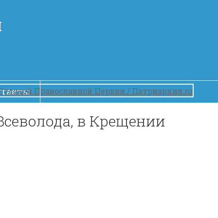
Й
нтакты
е­во­лода, в Кре­ще­нии