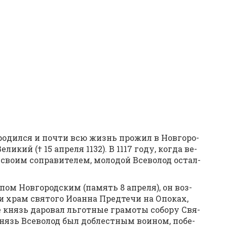
 ро­дил­ся и по­чти всю жизнь про­жил в Нов­го­ро­
­кий († 15 ап­ре­ля 1132). В 1117 го­ду, ко­гда ве­
во­им со­пра­ви­те­лем, мо­ло­дой Все­во­лод остал­
­пом Нов­го­род­ским (па­мять 8 ап­ре­ля), он воз­
 и храм свя­то­го Иоан­на Пред­те­чи на Опо­ках,
е князь да­ро­вал льгот­ные гра­мо­ты со­бо­ру Свя­
нязь Все­во­лод был доб­лест­ным во­и­ном, по­бе­