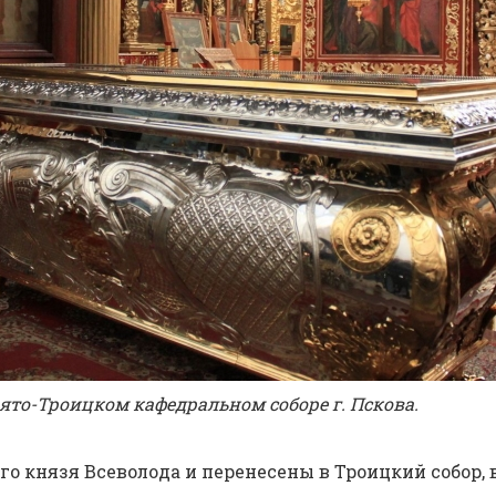
вято-Троицком кафедральном соборе г. Пскова.
о­го кня­зя Все­во­ло­да и пе­ре­не­се­ны в Тро­иц­кий со­бо