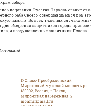
храм со­бо­ра.
а­лись ис­це­ле­ния. Рус­ская Цер­ковь сла­вит свя­
ер­но­го ра­ба Сво­е­го, со­вер­шав­ши­ми­ся при его
­бо­кую па­мять. Во всех тя­же­лых слу­ча­ях жиз­
м для обод­ре­ния за­щит­ни­ков го­ро­да при­но­си­
и­и­ла, и во­оду­шев­лен­ные за­щит­ни­ки Пско­ва
о­стов­ский
© Спасо-Преображенский
Мирожский мужской монастырь
180002, Россия, г.Псков,
Мирожская набережная, 2
monmir@mail.ru