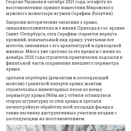
Георгия Ушакова в октябре 2021 года, эстафету по
восстановлению принял наместник Мирожского
мужского монастыря игумен Серафим (Козулин).
Запросив исторические сведения о храме,
священнослужителях и о жизни Прихода в гос. архиве
Санкт-Петербурга, отец Серафим старается вернуть
прежний, изначальный вид храму, учитывая все
мелочи, связанные с его архитектурой и приходской
жизнью. Много уже сделано за это время и с июня по
декабрь 2025 года строители практически подошли к
финальной части сохранения внешнего периметра
храма:
сделали переборку (демонтаж и последующий
монтаж) гранитной паперти храма; монтаж
строительных инвентарных лесов по всему
периметру храма (900м.кв.); отбили оставшуюся
старую штукатурку со стен храма и сделали
пескоструйную обработку всей площади фасада а
также вычинку диструктивных участков кладки с
последующим их восстановлением.