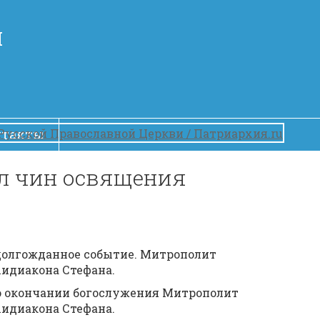
Й
нтакты
л чин освящения
долгожданное событие. Митрополит
хидиакона Стефана.
о окончании богослужения Митрополит
хидиакона Стефана.