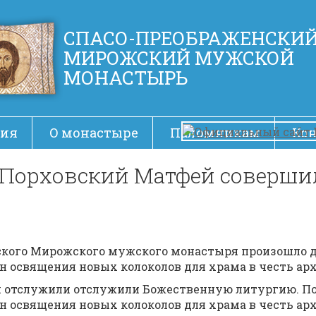
СПАСО-ПРЕОБРАЖЕНСКИ
МИРОЖСКИЙ МУЖСКОЙ
МОНАСТЫРЬ
ия
О монастыре
Паломникам
Ко
 Порховский Матфей соверши
енского Мирожского мужского монастыря произошло 
 освящения новых колоколов для храма в честь ар
ли отслужили отслужили Божественную литургию. П
 освящения новых колоколов для храма в честь ар