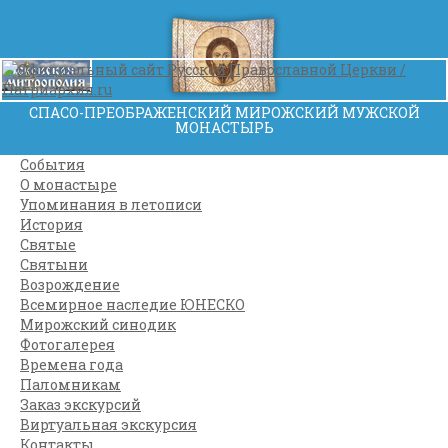
СПАСО-ПРЕОБРАЖЕНСКИЙ МИРОЖСКИЙ МУЖСКОЙ
МОНАСТЫРЬ
События
О монастыре
Упоминания в летописи
История
Святые
Святыни
Возрождение
Всемирное наследие ЮНЕСКО
Мирожский синодик
Фотогалерея
Времена года
Паломникам
Заказ экскурсий
Виртуальная экскурсия
Контакты