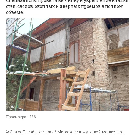
Специалисты провели вычинку и укрепление кладки
стен, сводов, оконных и дверных проемов в полном
объеме.
Просмотров: 186
© Спасо-Преображенский Мирожский мужской монастырь