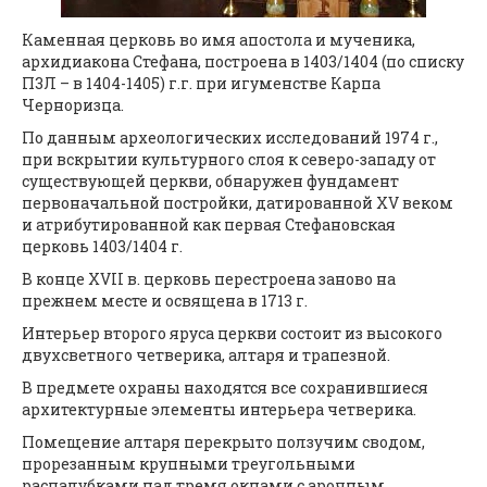
Каменная церковь во имя апостола и мученика,
архидиакона Стефана, построена в 1403/1404 (по списку
П3Л – в 1404-1405) г.г. при игуменстве Карпа
Черноризца.
По данным археологических исследований 1974 г.,
при вскрытии культурного слоя к северо-западу от
существующей церкви, обнаружен фундамент
первоначальной постройки, датированной XV веком
и атрибутированной как первая Стефановская
церковь 1403/1404 г.
В конце XVII в. церковь перестроена заново на
прежнем месте и освящена в 1713 г.
Интерьер второго яруса церкви состоит из высокого
двухсветного четверика, алтаря и трапезной.
В предмете охраны находятся все сохранившиеся
архитектурные элементы интерьера четверика.
Помещение алтаря перекрыто ползучим сводом,
прорезанным крупными треугольными
распалубками над тремя окнами с арочным