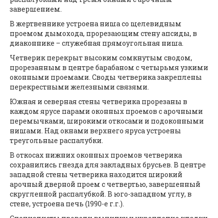
завершением.
В жертвеннике устроена ниша со щелевидным
проемом дымохода, прорезающим стену апсиды, в
диаконнике – служебная прямоугольная ниша.
Четверик перекрыт высоким сомкнутым сводом,
прорезанным в центре барабаном с четырьмя узкими
оконными проемами. Своды четверика закреплены
перекрестными железными связями.
Южная и северная стены четверика прорезаны в
каждом ярусе парами оконных проемов с арочными
перемычками, широкими откосами и подоконными
нишами. Над окнами верхнего яруса устроены
треугольные распалубки.
В откосах нижних оконных проемов четверика
сохранились гнезда для закладных брусьев. В центре
западной стены четверика находится широкий
арочный дверной проем с четвертью, завершенный
скругленной распалубкой. В юго-западном углу, в
стене, устроена печь (1990-е г.г.).