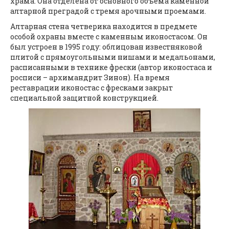
храма. Она отделена от основного объема каменной
алтарной преградой с тремя арочными проемами.
Алтарная стена четверика находится в предмете
особой охраны вместе с каменным иконостасом. Он
был устроен в 1995 году: облицован известняковой
плитой с прямоугольными нишами и медальонами,
расписанными в технике фрески (автор иконостаса и
росписи – архимандрит Зинон). На время
реставрации иконостас с фресками закрыт
специальной защитной конструкцией.